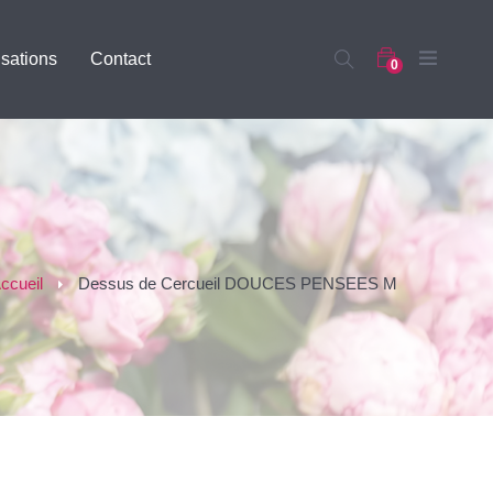
isations
Contact
0
ccueil
>
Dessus de Cercueil DOUCES PENSEES M