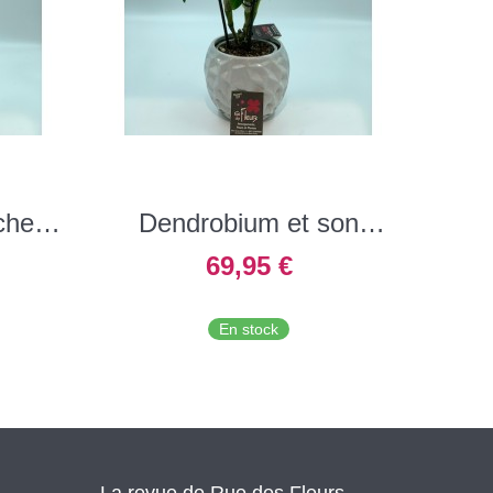
che 2
Dendrobium et son
cache pot
69,95 €
En stock