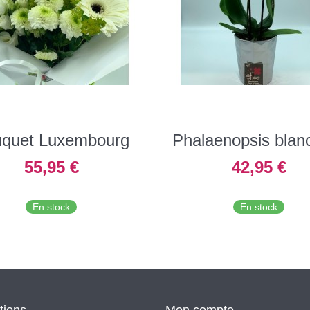
quet Luxembourg
Phalaenopsis blan
branches
55,95 €
42,95 €
En stock
En stock