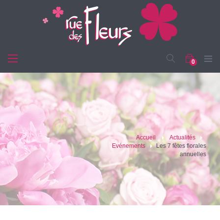
TOGGLE
0
NAVIGATION
Accueil
>
Actualités
>
Evénements
>
Les 7 fêtes florales
annuelles